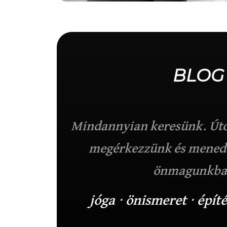
BLOG
Mindannyian keresünk.
Út
megérkezzünk és menedé
önmagunkba
jóga ⋅ önismeret ⋅ épít