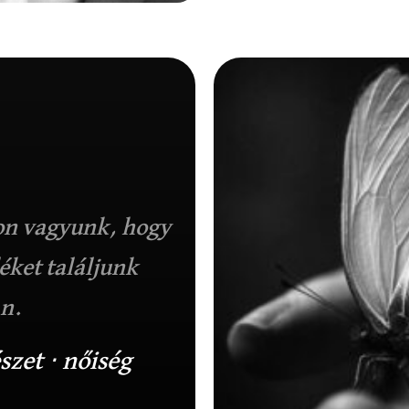
on vagyunk, hogy
ket találjunk
n.
észet ⋅ nőiség