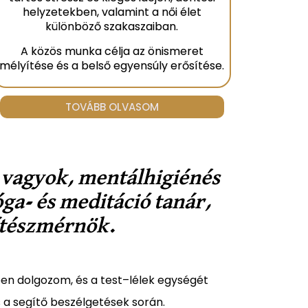
helyzetekben, valamint a női élet
különböző szakaszaiban.
A közös munka célja az önismeret
mélyítése és a belső egyensúly erősítése.
TOVÁBB OLVASOM
 vagyok, mentálhigiénés
ga- és meditáció tanár,
ítészmérnök.
n dolgozom, és a test–lélek egységét
 a segítő beszélgetések során.