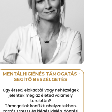
MENTÁLHIGIÉNÉS TÁMOGATÁS
⋅
SEGÍTŐ
BESZÉLGETÉS
Úgy érzed, elakadtál, vagy nehézségek
jelentek meg az életed valamely
területén?
Támogatlak konfliktushelyzetekben,
tartós stressz és kiégés idején, döntési