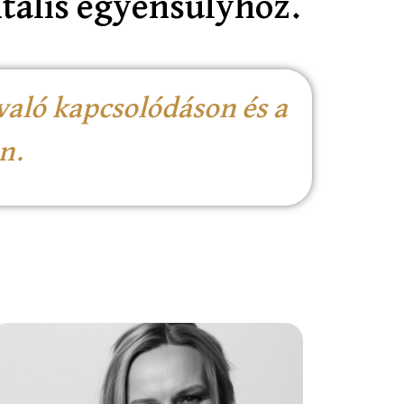
ntális egyensúlyhoz.
aló kapcsolódáson és a
n.