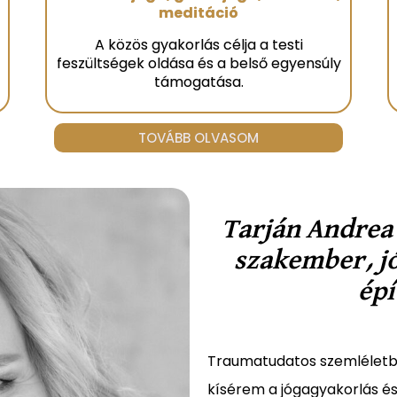
meditáció
A közös gyakorlás célja a testi
feszültségek oldása és a belső egyensúly
támogatása.
TOVÁBB OLVASOM
Tarján Andrea
szakember, jó
ép
Traumatudatos szemléletbe
kísérem a jógagyakorlás és