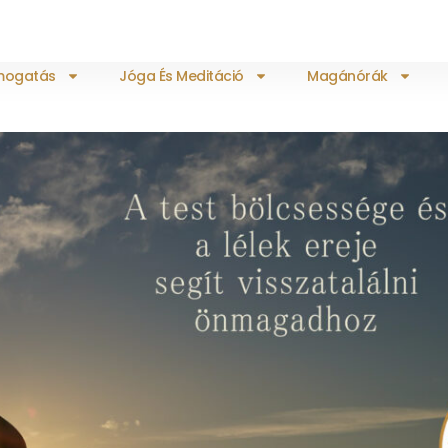
ámogatás
Jóga És Meditáció
Magánórák