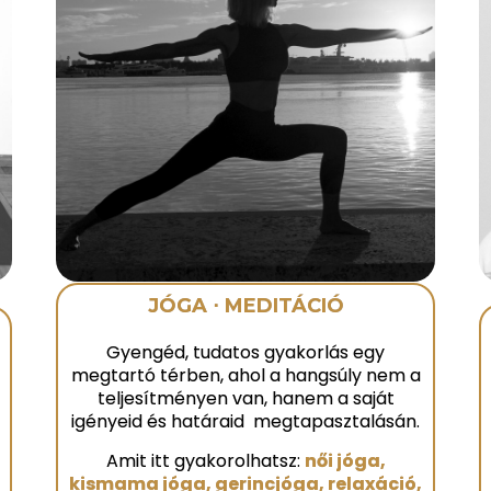
JÓGA
⋅
MEDITÁCIÓ
Gyengéd, tudatos gyakorlás egy
megtartó térben, ahol a hangsúly nem a
teljesítményen van, hanem a saját
igényeid és határaid megtapasztalásán.
Amit itt gyakorolhatsz:
női jóga,
kismama jóga, gerincjóga, relaxáció,