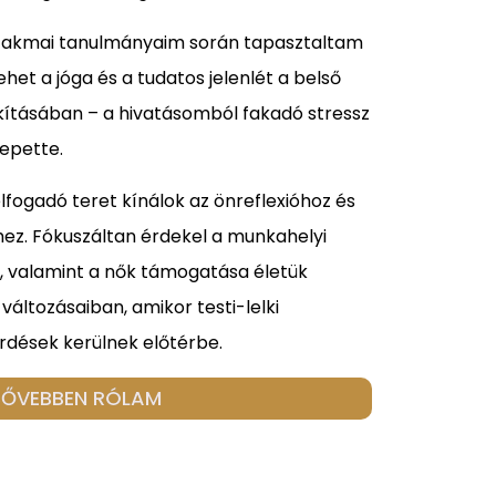
szakmai tanulmányaim során tapasztaltam
et a jóga és a tudatos jelenlét a belső
akításában – a hivatásomból fakadó stressz
zepette.
ogadó teret kínálok az önreflexióhoz és
ez. Fókuszáltan érdekel a munkahelyi
e, valamint a nők támogatása életük
áltozásaiban, amikor testi-lelki
érdések kerülnek előtérbe.
BŐVEBBEN RÓLAM