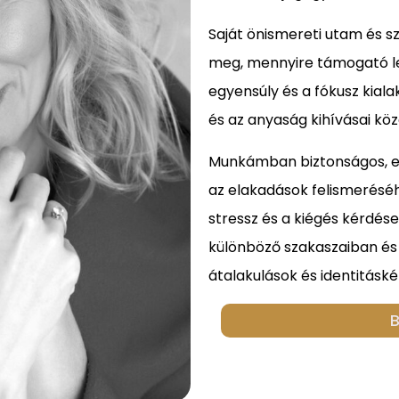
Saját önismereti utam és 
meg, mennyire támogató leh
egyensúly és a fókusz kial
és az anyaság kihívásai kö
Munkámban biztonságos, elf
az elakadások felismeréséh
stressz és a kiégés kérdés
különböző szakaszaiban és v
átalakulások és identitásk