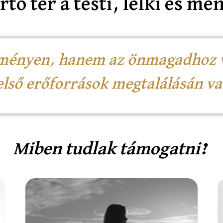
tó tér a testi, lelki és me
ítményen, hanem az önmagadhoz v
első erőforrások megtalálásán va
Miben tudlak támogatni?