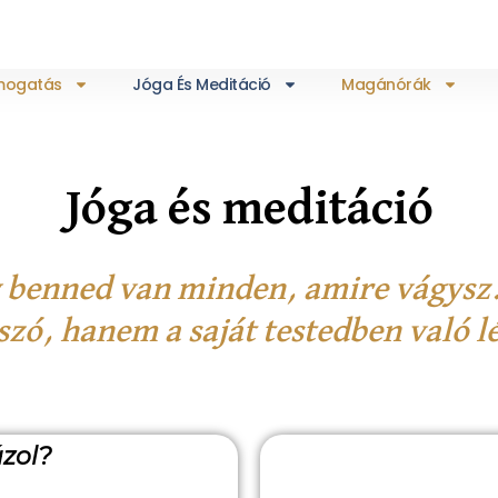
ámogatás
Jóga És Meditáció
Magánórák
Jóga és meditáció
 benned van minden, amire vágysz
szó, hanem a saját testedben való l
ázol?