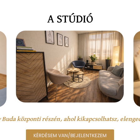
A STÚDIÓ
y Buda központi részén, ahol kikapcsolhatsz, elenge
KÉRDÉSEM VAN/BEJELENTKEZEM