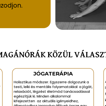
zodjon.
MAGÁNÓRÁK KÖZÜL VÁLASZ
JÓGATERÁPIA
Holisztikus módszer. Egyszerre dolgozunk a
y
testi, lelki és mentális folyamatokkal: a jógát,
relaxációt, légzést életmód tanácsadással
egészítjük ki. Minden alkalommal
kifejezetten az aktuális igényeidhez,
állapotodhoz igazodva állítunk össze egy