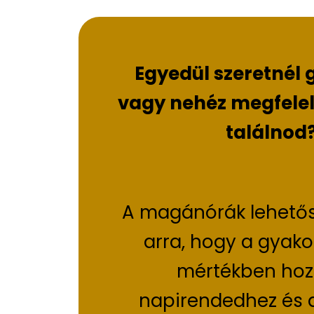
Egyedül szeretnél 
vagy nehéz megfelel
találnod
A magánórák lehető
arra, hogy a gyakor
mértékben hoz
napirendedhez és a