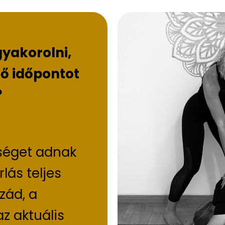
gyakorolni,
ő időpontot
?
séget adnak
lás teljes
zád, a
z aktuális