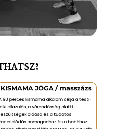
THATSZ?
KISMAMA JÓGA /
masszázs
A 90 perces kismama alkalom célja a testi-
lelki ellazulás, a várandósság alatti
feszültségek oldása és a tudatos
kapcsolódás önmagadhoz és a babához.