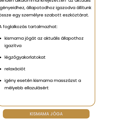
Minden alkalommal kifejezetten az aktuális
igényeidhez, állapotodhoz igazodva állítunk
össze egy személyre szabott eszköztárat.
A foglalkozás tartalmazhat:
kismama jógát az aktuális állapothoz
igazítva
légzőgyakorlatokat
relaxációt
igény esetén kismama masszázst a
mélyebb ellazulásért
KISMAMA JÓGA