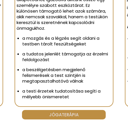
ó
személyre szabott eszköztárat. Ez
különösen támogató lehet azok számára,
akik nemcsak szavakkal, hanem a testükön
keresztül is szeretnének kapcsolódni
önmagukhoz.
a mozgás és a légzés segít oldani a
testben tárolt feszültségeket
a tudatos jelenlét támogatja az érzelmi
feldolgozást
a beszélgetésben megjelenő
felismerések a test szintjén is
megtapasztalhatóvá válnak
a testi érzetek tudatosítása segíti a
mélyebb önismeretet
JÓGATERÁPIA