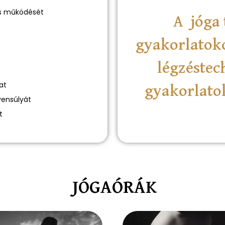
s működését
A jóga 
gyakorlatoko
légzéstec
at
gyakorlatok
yensúlyát
t
JÓGAÓRÁK