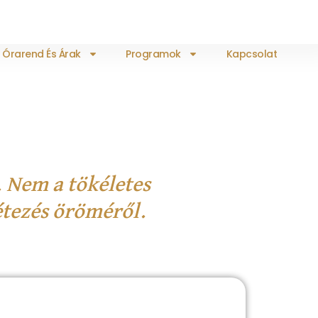
Órarend És Árak
Programok
Kapcsolat
.
Nem a tökéletes
étezés
öröméről.