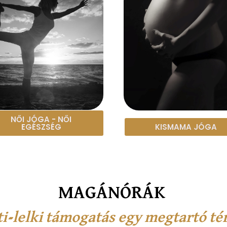
NŐI JÓGA - NŐI
EGÉSZSÉG
KISMAMA JÓGA
MAGÁNÓRÁK
ti-lelki támogatás egy megtartó té