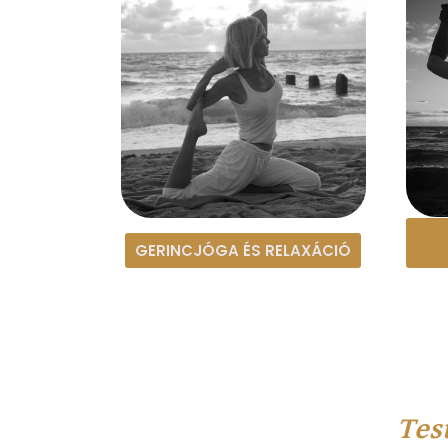
GERINCJÓGA ÉS RELAXÁCIÓ
Tes