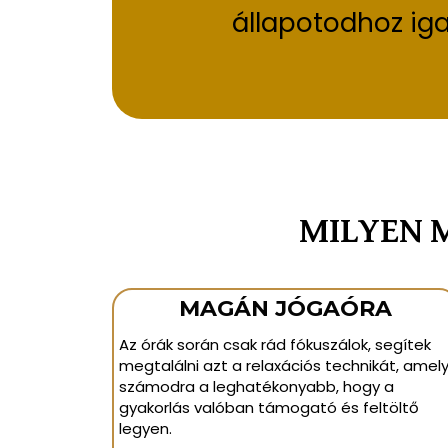
állapotodhoz iga
MILYEN 
MAGÁN JÓGAÓRA
Az órák során csak rád fókuszálok, segítek
megtalálni azt a relaxációs technikát, amel
számodra a leghatékonyabb, hogy a
gyakorlás valóban támogató és feltöltő
legyen.