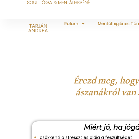
SOUL JÓGA & MENTÁLHIGIÉNÉ
Rólam
Mentálhigiénés T
TARJÁN
ANDREA
Érezd meg, hogy
ászanákról van 
Miért jó, ha jóg
csökkenti a stresszt és oldja a feszültséget