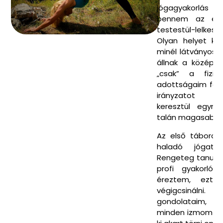
jógagyakorlás 
bennem az érzé
testestül-lelkestü
Olyan helyet k
minél látványosa
állnak a középp
„csak” a fizik
adottságaim fejl
irányzatot k
keresztül egyr
talán magasabbra
Az első táborom
haladó jógatá
Rengeteg tanulni
profi gyakorló 
éreztem, ezt
végigcsináln
gondolataim, e
minden izmom é