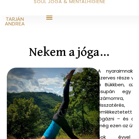
SOUL JÓGA & MENTÁLHIGIÉNÉ
TARJÁN
ANDREA
Nekem a jóga…
A nyaraimnak s
szerves része vo
a Bükkben, az 
csupán egy e
számomra, h
visszatérés, 
emlékeztetett ar
jógázni – és arra
még ezen az úton
Sok évvel e