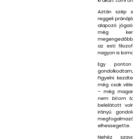
ki akart törni onna
Aztán szép sor
reggeli pránájámá
alapozó jógaórá
még kemén
megengedőbb – g
az esti filozofi
nagyon is komoly
Egy ponton
gondolkodtam, 
Figyelni kezdtem
még csak véletl
– még magamb
nem bírom tov
belelátott volna
irányú gondola
megfogalma
elhessegette.
Nehéz szavakb