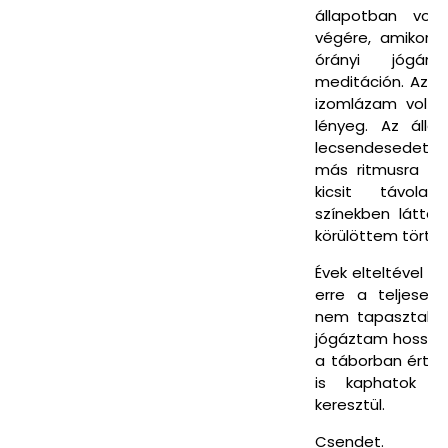
állapotban vol
végére, amikor t
órányi jógán
meditáción. Az b
izomlázam volt
lényeg. Az áll
lecsendesedett.
más ritmusra vá
kicsit távolab
színekben látta
körülöttem történ
Évek elteltével 
erre a teljesen
nem tapasztalt é
jógáztam hosszú 
a táborban érte
is kaphatok a
keresztül.
Csendet.