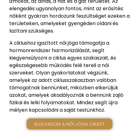
izmokat, az alhas, a hát és a gát területét. Az
elengedés ugyanolyan fontos, mint az erősítés:
nőként gyakran hordozunk feszültséget ezeken a
területeken, amelyeket gyengéden oldani és
lazítani szükséges.
A ciklushoz igazított női jóga támogatja a
hormonrendszer harmonizálását, segít
kiegyensúlyozni a ciklus egyes szakaszait, és
egészségesebb működés felé tereli a női
szerveket. Olyan gyakorlatokat végzünk,
amelyek az adott ciklusszakaszban valóban
támogatnak bennünket, miközben elkerüljük
azokat, amelyek akadályoznák a bennünk zajló
fizikai és lelki folyamatokat. Mindez segít újra
mélyen kapcsolódni a saját testünkhöz.
ELOLVASOM A NŐI JÓGA CIKKET