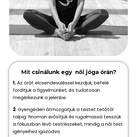
Mit
csinálunk egy női jóga órán?
1.
Az órát elcsendesüléssel kezdjük, befelé
fordítjuk a figyelmünket, és tudatosan
megérkezünk a jelenbe.
2
. Gyengéden átmozgatjuk a testet tetőtől
talpig: finoman erősítjük és rugalmassá tesszük
a fókuszban lévő testrészeket, mindig a női test
igényeihez igazodva.