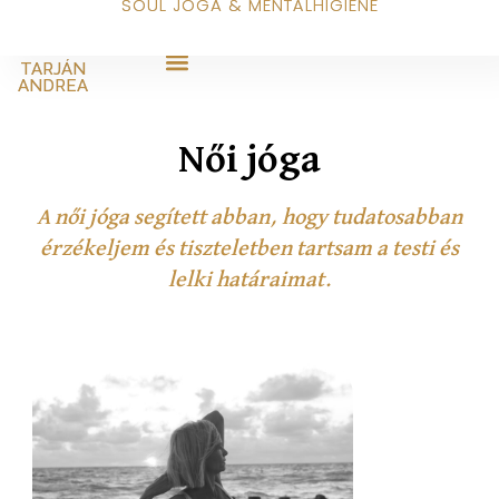
SOUL JÓGA & MENTÁLHIGIÉNÉ
TARJÁN
ANDREA
Női jóga
A női jóga segített abban, hogy tudatosabban
érzékeljem és tiszteletben tartsam a testi és
lelki határaimat.