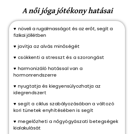
A női jóga jótékony hatásai
♥
növeli a rugalmasságot és az erőt, segít a
fizikai jóllétben
♥
javítja az alvás minőségét
♥
csökkenti a stresszt és a szorongást
♥
harmonizáló hatással van a
hormonrendszerre
♥
nyugtatja és kiegyensúlyozhatja az
idegrendszert
♥
segít a ciklus szabályozásában
a változó
kori tünetek enyhítésében is segít
♥
megelőzheti a nőgyógyászati betegségek
kialakulását