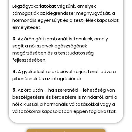
Légzőgyakorlatokat végzünk, amelyek
támogatják az idegrendszer megnyugvását, a
hormonális egyensúlyt és a test–lélek kapcsolat
elmélyítését.
3.
Az órán gátizomtornát is tanulunk, amely
segít a női szervek egészségének
megőrzésében és a testtudatosság
fejlesztésében.
4.
A gyakorlást relaxációval zárjuk, teret adva a
pihenésnek és az integrációnak.
5.
Az óra után – ha szeretnéd – lehetőség van
beszélgetésre és kérdezésre is mindarról, ami a
női ciklussal, a hormonális változásokkal vagy a
változókorral kapcsolatban éppen foglalkoztat.