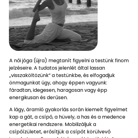
A női jóga (újra) megtanít figyelni a testünk finom
jelzéseire. A tudatos jelenlét által lassan
„visszaköltözünk” a testünkbe, és elfogadjuk
önmagunkat úgy, ahogy éppen vagyunk:
fáradtan, idegesen, haragosan vagy épp
energikusan és derűsen.
A lágy, áramló gyakorlás során kiemelt figyelmet
kap a gát, a csípő, a hüvely, a has és a medence
energetikai rendszere. Mobilizáljuk a
csípőízületet, erősítjük a csípőt körülvevő